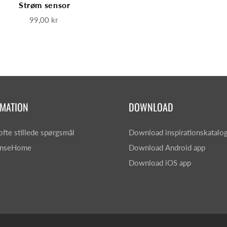
Strøm sensor
99,00 kr
RMATION
DOWNLOAD
ofte stillede spørgsmål
Download inspirationskatalo
nseHome
Download Android app
Download iOS app