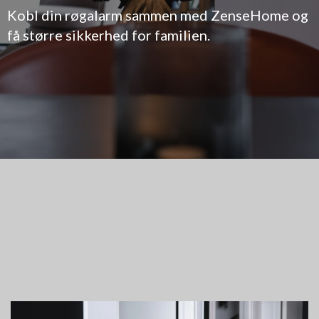
Kobl din røgalarm sammen med ZenseHome og
få større sikkerhed for familien.