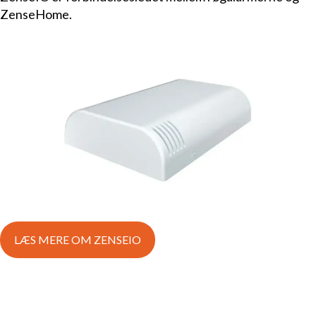
ZenseHome.
LÆS MERE OM ZENSEIO