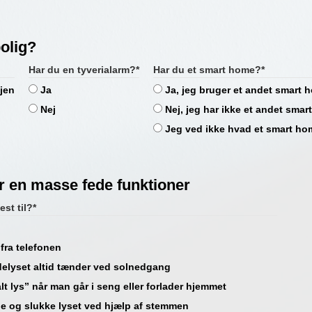
bolig?
Har du en tyverialarm?*
Har du et smart home?*
jen
Ja
Ja, jeg bruger et andet smart
Nej
Nej, jeg har ikke et andet sma
Jeg ved ikke hvad et smart ho
 en masse fede funktioner
st til?*
 fra telefonen
delyset altid tænder ved solnedgang
lt lys” når man går i seng eller forlader hjemmet
e og slukke lyset ved hjælp af stemmen