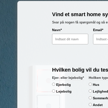
Vind et smart home syst
Svar på nogen få spørgsmål og så er 
Navn*
Email*
Hvilken bolig vil du tes
Ejer- eller lejebolig*
Hvilken typ
Ejerbolig
Hus
Lejebolig
Lejlighe
Sommerh
Andet