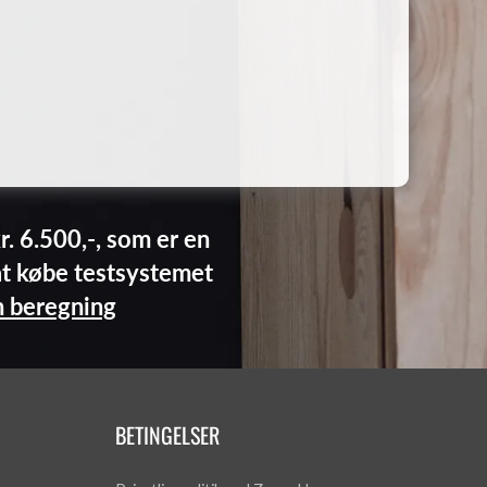
r. 6.500,-, som er en
at købe testsystemet
 beregning
BETINGELSER