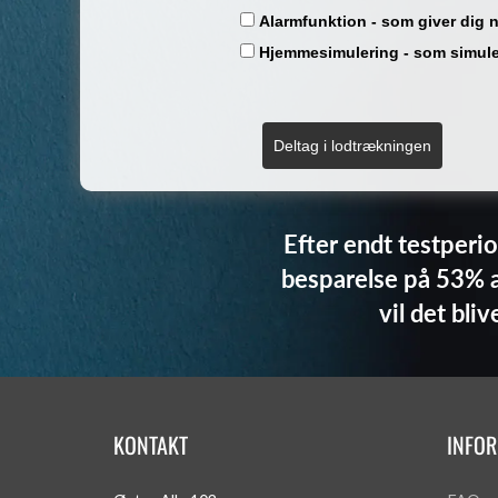
Alarmfunktion - som giver dig n
Hjemmesimulering - som simuler
Deltag i lodtrækningen
Efter endt testperio
besparelse på 53% a
vil det bl
KONTAKT
INFO